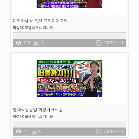
이편한세상 죽전 프리미어포레
작성자:
모델하우스 다나와
318
0
2023-01-11
평택석정공원 화성파크드림
작성자:
모델하우스 다나와
44
0
2023-01-11