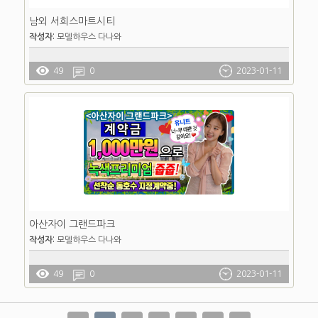
남외 서희스마트시티
작성자:
모델하우스 다나와
49
0
2023-01-11
아산자이 그랜드파크
작성자:
모델하우스 다나와
49
0
2023-01-11