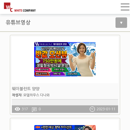
온라인 마케팅
홈페이지 제작
유튜브영상
▼
언론뉴스
네이버 광고
유튜브
광고상품 한눈에 보기
포트폴리오
웨이블런트 양양
홈페이지
작성자:
모델하우스 다나와
신문/언론뉴스
317
0
2023-01-11
상세페이지/배너제작
유튜브영상