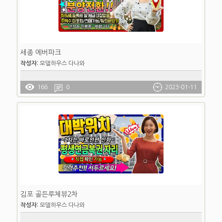
세종 에버파크
작성자:
모델하우스 다나와
166
0
2023-01-11
김포 골든루체뷰2차
작성자:
모델하우스 다나와